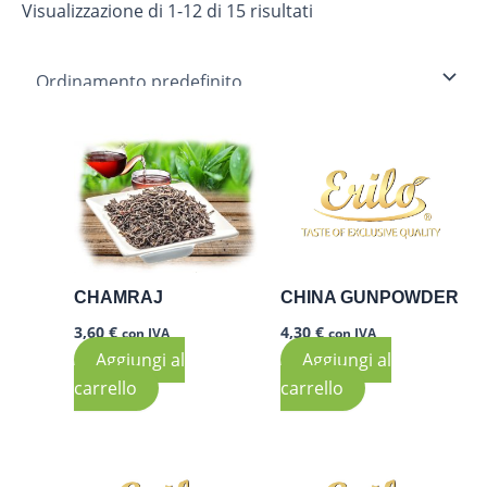
Visualizzazione di 1-12 di 15 risultati
CHAMRAJ
CHINA GUNPOWDER
3,60
€
4,30
€
con IVA
con IVA
Aggiungi al
Aggiungi al
carrello
carrello