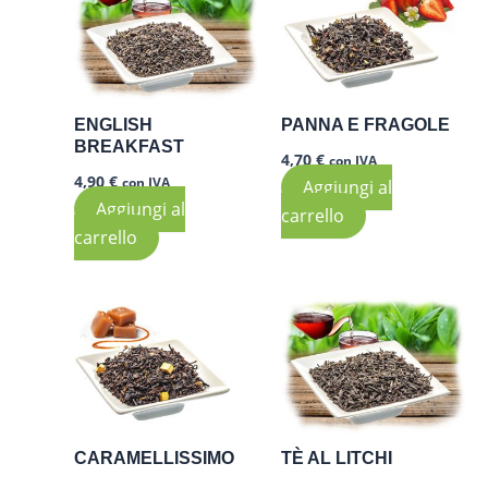
ENGLISH
PANNA E FRAGOLE
BREAKFAST
4,70
€
con IVA
4,90
€
con IVA
Aggiungi al
Aggiungi al
carrello
carrello
CARAMELLISSIMO
TÈ AL LITCHI