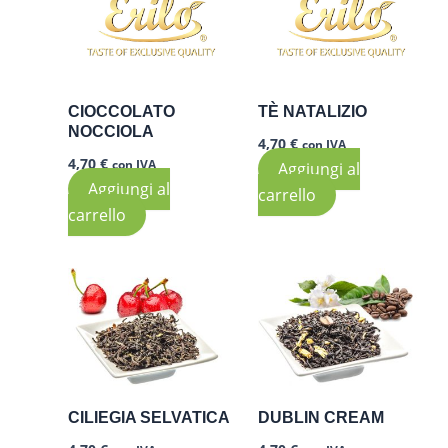
CIOCCOLATO
TÈ NATALIZIO
NOCCIOLA
4,70
€
con IVA
4,70
€
con IVA
Aggiungi al
Aggiungi al
carrello
carrello
CILIEGIA SELVATICA
DUBLIN CREAM