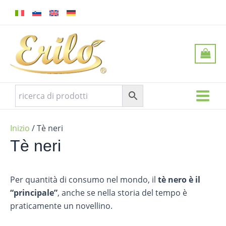
Vai
Main
al
Menu
contenuto
Inizio
/ Tè neri
Tè neri
Per quantità di consumo nel mondo, il
tè nero è il
“principale”
, anche se nella storia del tempo è
praticamente un novellino.